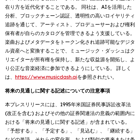
在り方を近代化することである。 同社は、AIを活用した
分析、ブロックチェーン認証、透明性の高いロイヤリティ
追跡を通じて、アーティスト、プロデューサーおよび権利
保有者が自らのカタログを管理できるよう支援している。
楽曲およびメタデータをトークン化され追跡可能なデジタ
ル資産へと変換することで、ミュージック・ダッシュはク
リエイターが所有権を保持し、新たな収益源を開拓し、よ
り公正な音楽経済に参加できるようにしている。 詳しく
は、
https://www.musicdash.ai
を参照されたい。
将来の見通しに関する記述についての注意事項
本プレスリリースには、1995年米国証券民事訴訟改革法
(改正を含む) およびその他の証券関連法の意義の範囲内に
おける「将来の見通しに関する記述」が含まれている。
「予想する」、「予定する」、「見込む」、「継続する」
などの単語、それらの変化形、および類似の将来または条