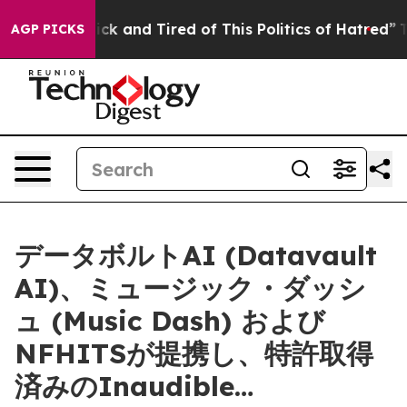
re Sick and Tired of This Politics of Hatred”
The Story
AGP PICKS
データボルトAI (Datavault
AI)、ミュージック・ダッシ
ュ (Music Dash) および
NFHITSが提携し、特許取得
済みのInaudible…