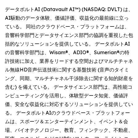
データボルトAI (Datavault AI™) (NASDAQ: DVLT) は、
AI駆動のデータ体験、価値評価、収益化の最前線に立っ
ている。 同社のクラウドベース・プラットフォームは、
音響科学部門とデータサイエンス部門の協調を重視した包
括的なソリューションを提供している。 データボルトAI
の音響科学部門は、Wisam®、ADIO®、Sumerian®の特
許技術に加え、業界をリードする空間およびマルチチャネ
ル無線HD音声伝送技術に関する基盤技術 (音声のタイミ
ング、同期、マルチチャネル干渉除去に関する知的財産を
含む) を備えている。 データサイエンス部門は、高性能コ
ンピューティングを活用し、体験型データ知覚、価値評
価、安全な収益化に対応するソリューションを提供してい
る。 データボルトAIのクラウドベース・プラットフォー
ムは、スポーツ＆エンターテインメント、イベント＆会
場、バイオテクノロジー、教育、フィンテック、不動産、