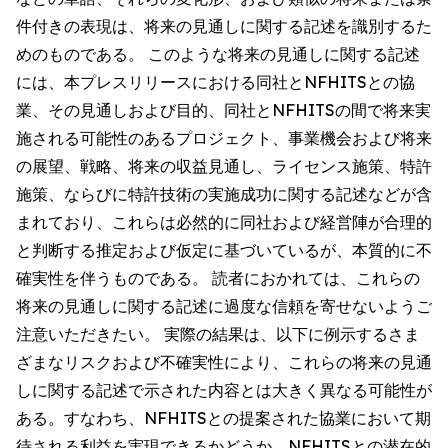
件付きの表現は、将来の見通しに関する記述を識別するた
めのものである。 このような将来の見通しに関する記述
には、本プレスリリースにおける同社とNFHITSとの協
業、その見通しおよび目的、同社とNFHITSの間で将来実
施される可能性のあるプロジェクト、事業機会および将来
の展望、戦略、将来の収益見通し、ライセンス施策、特許
施策、ならびに特許技術の実施成功に関する記述などが含
まれており、これらは必然的に同社および経営陣が合理的
と判断する推定および仮定に基づいているが、本質的に不
確実性を伴うものである。 読者におかれては、これらの
将来の見通しに関する記述に過度な信頼を寄せないようご
注意いただきたい。 実際の結果は、以下に例示するさま
ざまなリスクおよび不確実性により、これらの将来の見通
しに関する記述で示された内容とは大きく異なる可能性が
ある。すなわち、NFHITSとの提案された協業において期
待される利益を実現できるかどうか、NFHITSとの潜在的