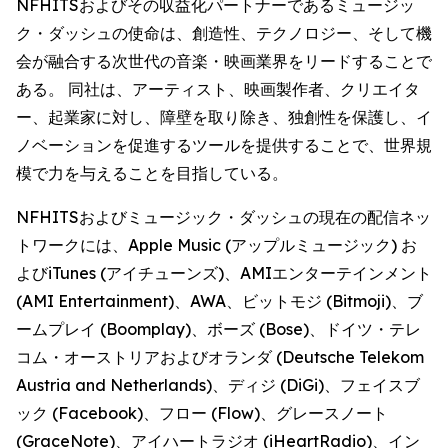
NFHITSおよびその収益化パートナーであるミュージッ
ク・ダッシュの使命は、創造性、テクノロジー、そして機
会が融合する次世代の音楽・映画業界をリードすることで
ある。 同社は、アーティスト、映画製作者、クリエイタ
ー、起業家に対し、障壁を取り除き、独創性を保護し、イ
ノベーションを促進するツールを提供することで、世界規
模で力を与えることを目指している。
NFHITSおよびミュージック・ダッシュの現在の配信ネッ
トワークには、Apple Music (アップルミュージック) お
よびiTunes (アイチューンズ)、AMIエンターテインメント
(AMI Entertainment)、AWA、ビットモジ (Bitmoji)、ブ
ームプレイ (Boomplay)、ボーズ (Bose)、ドイツ・テレ
コム・オーストリアおよびオランダ (Deutsche Telekom
Austria and Netherlands)、ディジ (DiGi)、フェイスブ
ック (Facebook)、フロー (Flow)、グレースノート
(GraceNote)、アイハートラジオ (iHeartRadio)、イン