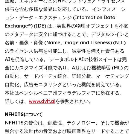
医療、エネルギーなどのHPCソフトウェア・ライセンス
供与を含む多様な業界に対応している。 インフォメーシ
ョン・データ・エクスチェンジ (Information Data
Exchange®) (IDE) は、実世界の物理オブジェクトを不変
のメタデータに安全に紐づけることで、デジタルツインと
名前・画像・肖像 (Name, Image and Likeness) (NIL)
のライセンス供与を可能にし、誠実性を備えた責任ある
AIを促進している。 データボルトAIの技術スイートは完
全にカスタマイズ可能であり、AIおよび機械学習 (ML) の
自動化、サードパーティ統合、詳細分析、マーケティング
自動化、広告モニタリングといった機能を備えている。
本社はペンシルベニア州フィラデルフィアに所在する。
詳しくは、
www.dvlt.ai
を参照されたい。
NFHITSについて
NFHITSの使命は、創造性、テクノロジー、そして機会が
融合する次世代の音楽および映画業界をリードすることで