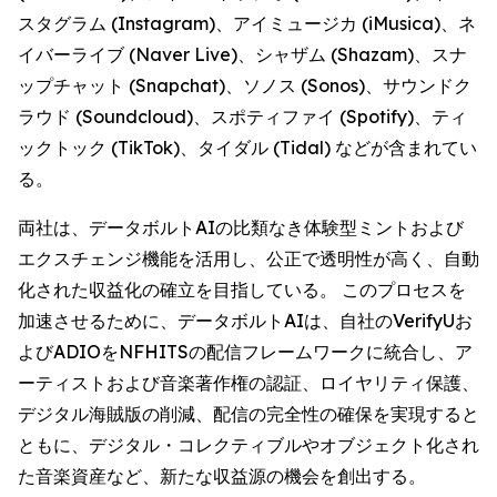
スタグラム (Instagram)、アイミュージカ (iMusica)、ネ
イバーライブ (Naver Live)、シャザム (Shazam)、スナ
ップチャット (Snapchat)、ソノス (Sonos)、サウンドク
ラウド (Soundcloud)、スポティファイ (Spotify)、ティ
ックトック (TikTok)、タイダル (Tidal) などが含まれてい
る。
両社は、データボルトAIの比類なき体験型ミントおよび
エクスチェンジ機能を活用し、公正で透明性が高く、自動
化された収益化の確立を目指している。 このプロセスを
加速させるために、データボルトAIは、自社のVerifyUお
よびADIOをNFHITSの配信フレームワークに統合し、ア
ーティストおよび音楽著作権の認証、ロイヤリティ保護、
デジタル海賊版の削減、配信の完全性の確保を実現すると
ともに、デジタル・コレクティブルやオブジェクト化され
た音楽資産など、新たな収益源の機会を創出する。