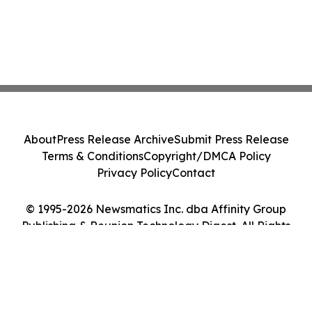
About
Press Release Archive
Submit Press Release
Terms & Conditions
Copyright/DMCA Policy
Privacy Policy
Contact
© 1995-2026 Newsmatics Inc. dba Affinity Group
Publishing & Reunion Technology Digest. All Rights
Reserved.
Cookie Settings / Your Privacy Choices